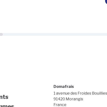
Domafrais
1 avenue des Froides Bouillie
nts
91420 Morangis
France
mmes