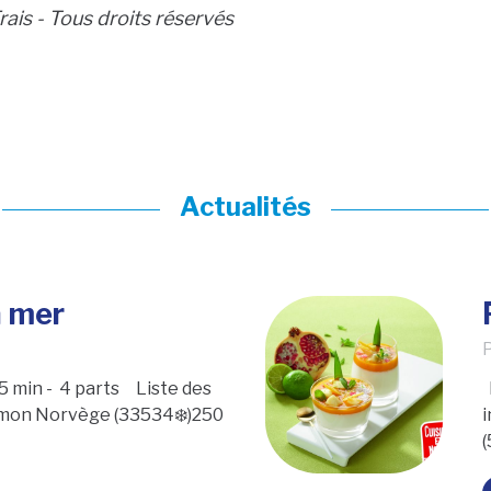
ais - Tous droits réservés
Actualités
a mer
P
 min - 4 parts Liste des
umon Norvège (33534❄️)250
(