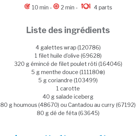
10 min -
2 min -
4 parts
Liste des ingrédients
4 galettes wrap (120786)
1 filet huile d’olive (69628)
320 g émincé de filet poulet rôti (164046)
5 g menthe douce (111180❄️)
5 g coriandre (103499)
1 carotte
40 g salade iceberg
80 g houmous (48670) ou Cantadou au curry (67192)
80 g dé de féta (63645)