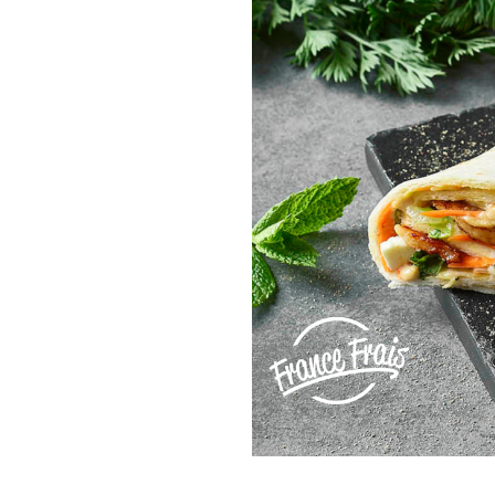
sines Et Nous !
nous
en ligne