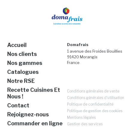
Accueil
Domafrais
1 avenue des Froides Bouillies
Nos clients
91420 Morangis
Nos gammes
France
Catalogues
Notre RSE
Recette Cuisines Et
Conditions générales de vente
Nous !
Conditions générales d'utilisation
Politique de confidentialité
Contact
Politique de gestion des cookies
Rejoignez-nous
Mentions légales
Commander en ligne
Gestion des services